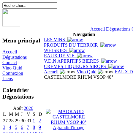
Accueil
Dégustations
Navigation
LES VINS
Menu principal
PRODUITS DU TERROIR
WHISKIES
Accueil
EAUX DE VIE
Dégustations
V.D.N APERITIFS BIERES
Contact
CREMES LIQUEURS SIROPS
Vino Quid
Accueil
Vino Quid
EAUX D
Connexion
CASTELMORE RHUM VSOP 40°
Liens
Calendrier
Dégustations
Août
2026
L
M
M
J
V
S
D
27
28
29
30
31
1
2
3
4
5
6
7
8
9
Agrandir l'image