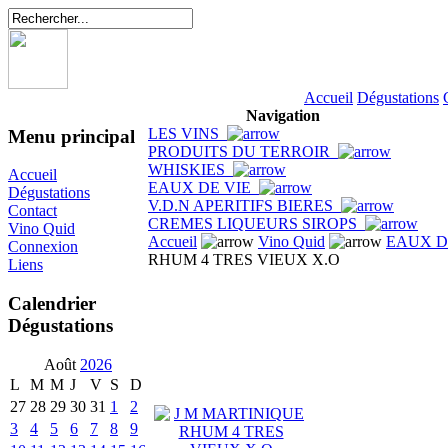
Accueil
Dégustations
Navigation
LES VINS
Menu principal
PRODUITS DU TERROIR
WHISKIES
Accueil
EAUX DE VIE
Dégustations
V.D.N APERITIFS BIERES
Contact
CREMES LIQUEURS SIROPS
Vino Quid
Accueil
Vino Quid
EAUX D
Connexion
RHUM 4 TRES VIEUX X.O
Liens
Calendrier
Dégustations
Août
2026
L
M
M
J
V
S
D
27
28
29
30
31
1
2
3
4
5
6
7
8
9