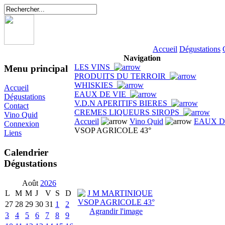
Accueil
Dégustations
Navigation
LES VINS
Menu principal
PRODUITS DU TERROIR
WHISKIES
Accueil
EAUX DE VIE
Dégustations
V.D.N APERITIFS BIERES
Contact
CREMES LIQUEURS SIROPS
Vino Quid
Accueil
Vino Quid
EAUX D
Connexion
VSOP AGRICOLE 43°
Liens
Calendrier
Dégustations
Août
2026
L
M
M
J
V
S
D
27
28
29
30
31
1
2
Agrandir l'image
3
4
5
6
7
8
9