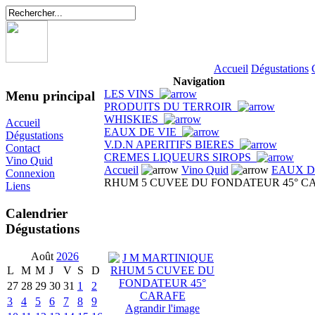
Accueil
Dégustations
Navigation
LES VINS
Menu principal
PRODUITS DU TERROIR
WHISKIES
Accueil
EAUX DE VIE
Dégustations
V.D.N APERITIFS BIERES
Contact
CREMES LIQUEURS SIROPS
Vino Quid
Accueil
Vino Quid
EAUX D
Connexion
RHUM 5 CUVEE DU FONDATEUR 45° C
Liens
Calendrier
Dégustations
Août
2026
L
M
M
J
V
S
D
27
28
29
30
31
1
2
3
4
5
6
7
8
9
Agrandir l'image