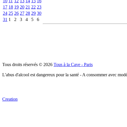
10
11
12
13
14
15
16
17
18
19
20
21
22
23
24
25
26
27
28
29
30
31
1
2
3
4
5
6
Tous droits réservés © 2026
Tous à la Cave - Paris
L'abus d'alcool est dangereux pour la santé - A consommer avec modé
Creation