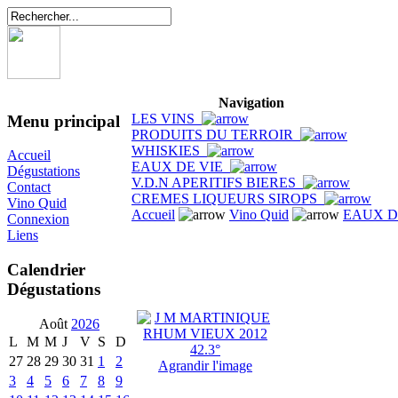
Navigation
LES VINS
Menu principal
PRODUITS DU TERROIR
WHISKIES
Accueil
EAUX DE VIE
Dégustations
V.D.N APERITIFS BIERES
Contact
CREMES LIQUEURS SIROPS
Vino Quid
Accueil
Vino Quid
EAUX D
Connexion
Liens
Calendrier
Dégustations
Août
2026
L
M
M
J
V
S
D
27
28
29
30
31
1
2
Agrandir l'image
3
4
5
6
7
8
9