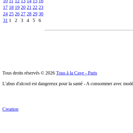
10
11
12
13
14
15
16
17
18
19
20
21
22
23
24
25
26
27
28
29
30
31
1
2
3
4
5
6
Tous droits réservés © 2026
Tous à la Cave - Paris
L'abus d'alcool est dangereux pour la santé - A consommer avec modé
Creation