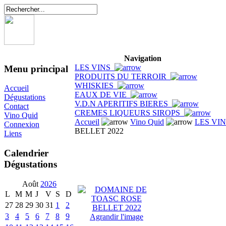
Navigation
LES VINS
Menu principal
PRODUITS DU TERROIR
WHISKIES
Accueil
EAUX DE VIE
Dégustations
V.D.N APERITIFS BIERES
Contact
CREMES LIQUEURS SIROPS
Vino Quid
Accueil
Vino Quid
LES VI
Connexion
BELLET 2022
Liens
Calendrier
Dégustations
Août
2026
L
M
M
J
V
S
D
27
28
29
30
31
1
2
3
4
5
6
7
8
9
Agrandir l'image