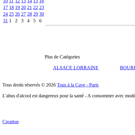
10
11
12
13
14
15
16
17
18
19
20
21
22
23
24
25
26
27
28
29
30
31
1
2
3
4
5
6
Plus de Catégories
ALSACE LORRAINE
BOUR
Tous droits réservés © 2026
Tous à la Cave - Paris
L'abus d'alcool est dangereux pour la santé - A consommer avec modé
Creation