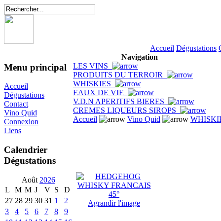
Accueil
Dégustations
Navigation
LES VINS
Menu principal
PRODUITS DU TERROIR
WHISKIES
Accueil
EAUX DE VIE
Dégustations
V.D.N APERITIFS BIERES
Contact
CREMES LIQUEURS SIROPS
Vino Quid
Accueil
Vino Quid
WHISKI
Connexion
Liens
Calendrier
Dégustations
Août
2026
L
M
M
J
V
S
D
27
28
29
30
31
1
2
Agrandir l'image
3
4
5
6
7
8
9