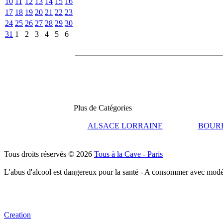
10
11
12
13
14
15
16
17
18
19
20
21
22
23
24
25
26
27
28
29
30
31
1
2
3
4
5
6
Plus de Catégories
ALSACE LORRAINE
BOUR
Tous droits réservés © 2026
Tous à la Cave - Paris
L'abus d'alcool est dangereux pour la santé - A consommer avec modé
Creation