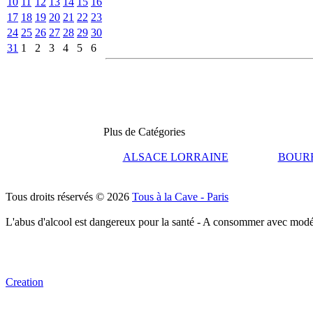
10
11
12
13
14
15
16
17
18
19
20
21
22
23
24
25
26
27
28
29
30
31
1
2
3
4
5
6
Plus de Catégories
ALSACE LORRAINE
BOUR
Tous droits réservés © 2026
Tous à la Cave - Paris
L'abus d'alcool est dangereux pour la santé - A consommer avec modé
Creation