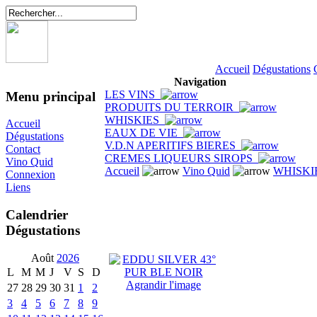
Accueil
Dégustations
Navigation
LES VINS
Menu principal
PRODUITS DU TERROIR
WHISKIES
Accueil
EAUX DE VIE
Dégustations
V.D.N APERITIFS BIERES
Contact
CREMES LIQUEURS SIROPS
Vino Quid
Accueil
Vino Quid
WHISKI
Connexion
Liens
Calendrier
Dégustations
Août
2026
L
M
M
J
V
S
D
Agrandir l'image
27
28
29
30
31
1
2
3
4
5
6
7
8
9