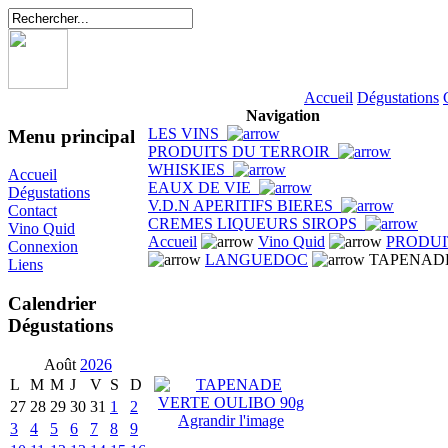
Accueil
Dégustations
Navigation
LES VINS
Menu principal
PRODUITS DU TERROIR
WHISKIES
Accueil
EAUX DE VIE
Dégustations
V.D.N APERITIFS BIERES
Contact
CREMES LIQUEURS SIROPS
Vino Quid
Accueil
Vino Quid
PRODUI
Connexion
LANGUEDOC
TAPENADE
Liens
Calendrier
Dégustations
Août
2026
L
M
M
J
V
S
D
27
28
29
30
31
1
2
Agrandir l'image
3
4
5
6
7
8
9