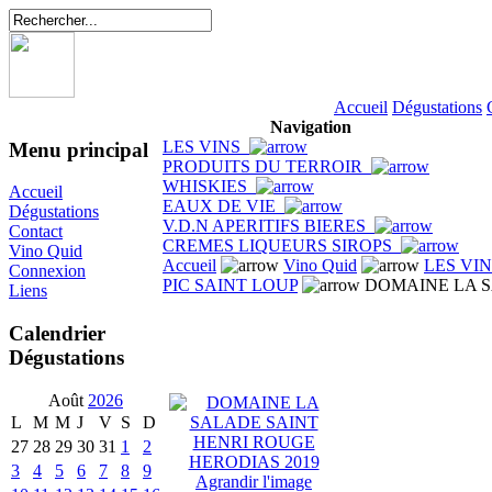
Accueil
Dégustations
Navigation
LES VINS
Menu principal
PRODUITS DU TERROIR
WHISKIES
Accueil
EAUX DE VIE
Dégustations
V.D.N APERITIFS BIERES
Contact
CREMES LIQUEURS SIROPS
Vino Quid
Accueil
Vino Quid
LES VI
Connexion
PIC SAINT LOUP
DOMAINE LA S
Liens
Calendrier
Dégustations
Août
2026
L
M
M
J
V
S
D
27
28
29
30
31
1
2
3
4
5
6
7
8
9
Agrandir l'image