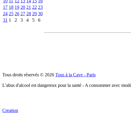
10
11
12
13
14
15
16
17
18
19
20
21
22
23
24
25
26
27
28
29
30
31
1
2
3
4
5
6
Tous droits réservés © 2026
Tous à la Cave - Paris
L'abus d'alcool est dangereux pour la santé - A consommer avec modé
Creation