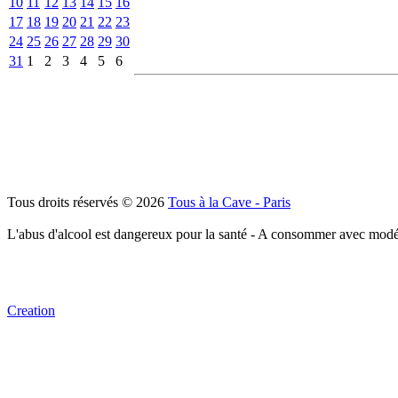
10
11
12
13
14
15
16
17
18
19
20
21
22
23
24
25
26
27
28
29
30
31
1
2
3
4
5
6
Tous droits réservés © 2026
Tous à la Cave - Paris
L'abus d'alcool est dangereux pour la santé - A consommer avec modé
Creation