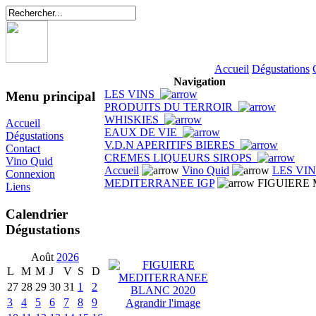
Accueil
Dégustations
Navigation
LES VINS
Menu principal
PRODUITS DU TERROIR
WHISKIES
Accueil
EAUX DE VIE
Dégustations
V.D.N APERITIFS BIERES
Contact
CREMES LIQUEURS SIROPS
Vino Quid
Accueil
Vino Quid
LES VI
Connexion
MEDITERRANEE IGP
FIGUIERE 
Liens
Calendrier
Dégustations
Août
2026
L
M
M
J
V
S
D
27
28
29
30
31
1
2
3
4
5
6
7
8
9
Agrandir l'image