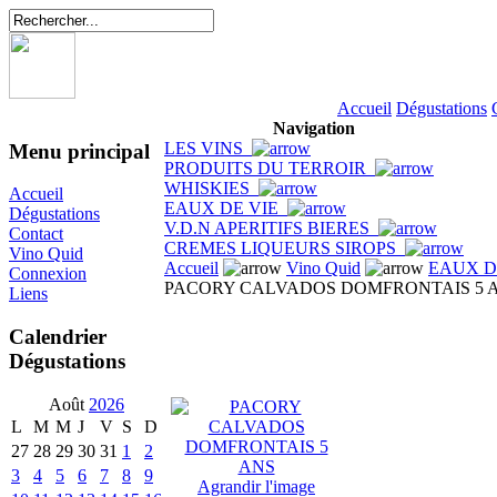
Accueil
Dégustations
Navigation
LES VINS
Menu principal
PRODUITS DU TERROIR
WHISKIES
Accueil
EAUX DE VIE
Dégustations
V.D.N APERITIFS BIERES
Contact
CREMES LIQUEURS SIROPS
Vino Quid
Accueil
Vino Quid
EAUX D
Connexion
PACORY CALVADOS DOMFRONTAIS 5 
Liens
Calendrier
Dégustations
Août
2026
L
M
M
J
V
S
D
27
28
29
30
31
1
2
3
4
5
6
7
8
9
Agrandir l'image