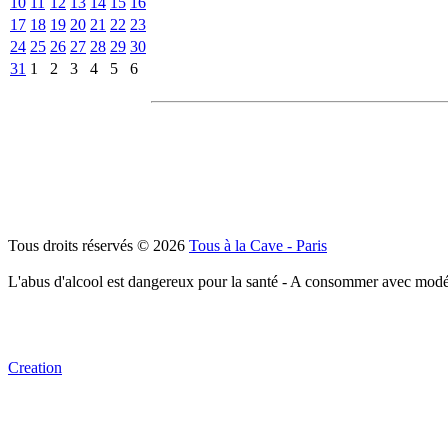
10
11
12
13
14
15
16
17
18
19
20
21
22
23
24
25
26
27
28
29
30
31
1
2
3
4
5
6
Tous droits réservés © 2026
Tous à la Cave - Paris
L'abus d'alcool est dangereux pour la santé - A consommer avec modé
Creation