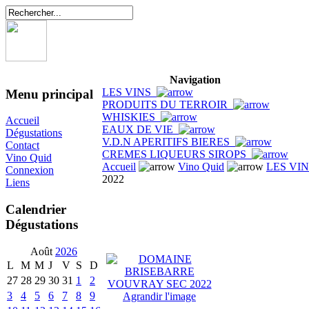
Navigation
LES VINS
Menu principal
PRODUITS DU TERROIR
WHISKIES
Accueil
EAUX DE VIE
Dégustations
V.D.N APERITIFS BIERES
Contact
CREMES LIQUEURS SIROPS
Vino Quid
Accueil
Vino Quid
LES VI
Connexion
2022
Liens
Calendrier
Dégustations
Août
2026
L
M
M
J
V
S
D
27
28
29
30
31
1
2
3
4
5
6
7
8
9
Agrandir l'image