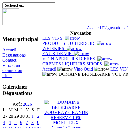
Accueil
Dégustations
Navigation
LES VINS
Menu principal
PRODUITS DU TERROIR
WHISKIES
Accueil
EAUX DE VIE
Dégustations
V.D.N APERITIFS BIERES
Contact
CREMES LIQUEURS SIROPS
Vino Quid
Accueil
Vino Quid
LES VI
Connexion
DOMAINE BRISEBARRE VOUVR
Liens
Calendrier
Dégustations
Août
2026
L
M
M
J
V
S
D
27
28
29
30
31
1
2
3
4
5
6
7
8
9
Agrandir l'image