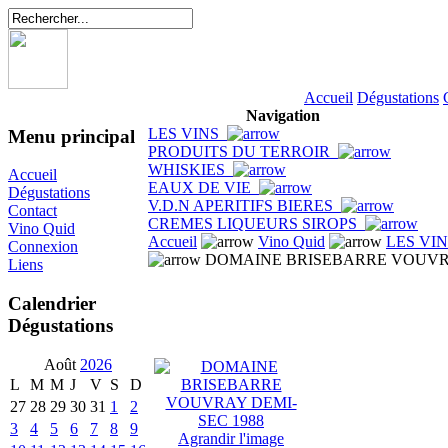
Accueil
Dégustations
Navigation
LES VINS
Menu principal
PRODUITS DU TERROIR
WHISKIES
Accueil
EAUX DE VIE
Dégustations
V.D.N APERITIFS BIERES
Contact
CREMES LIQUEURS SIROPS
Vino Quid
Accueil
Vino Quid
LES VI
Connexion
DOMAINE BRISEBARRE VOUVRA
Liens
Calendrier
Dégustations
Août
2026
L
M
M
J
V
S
D
27
28
29
30
31
1
2
3
4
5
6
7
8
9
Agrandir l'image