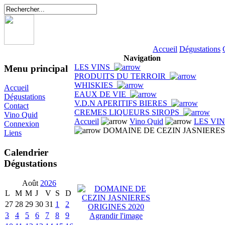
Accueil
Dégustations
Navigation
LES VINS
Menu principal
PRODUITS DU TERROIR
WHISKIES
Accueil
EAUX DE VIE
Dégustations
V.D.N APERITIFS BIERES
Contact
CREMES LIQUEURS SIROPS
Vino Quid
Accueil
Vino Quid
LES VI
Connexion
DOMAINE DE CEZIN JASNIERES 
Liens
Calendrier
Dégustations
Août
2026
L
M
M
J
V
S
D
27
28
29
30
31
1
2
3
4
5
6
7
8
9
Agrandir l'image