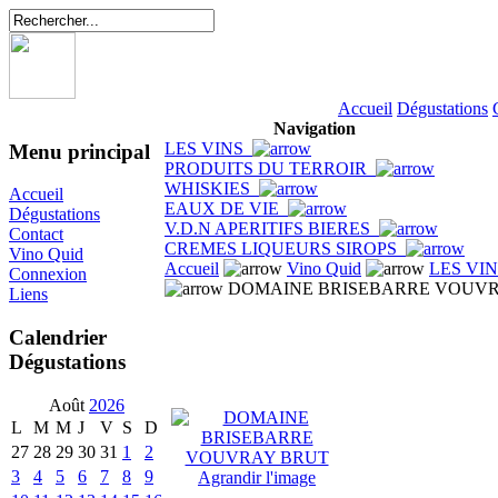
Accueil
Dégustations
Navigation
LES VINS
Menu principal
PRODUITS DU TERROIR
WHISKIES
Accueil
EAUX DE VIE
Dégustations
V.D.N APERITIFS BIERES
Contact
CREMES LIQUEURS SIROPS
Vino Quid
Accueil
Vino Quid
LES VI
Connexion
DOMAINE BRISEBARRE VOUVR
Liens
Calendrier
Dégustations
Août
2026
L
M
M
J
V
S
D
27
28
29
30
31
1
2
3
4
5
6
7
8
9
Agrandir l'image