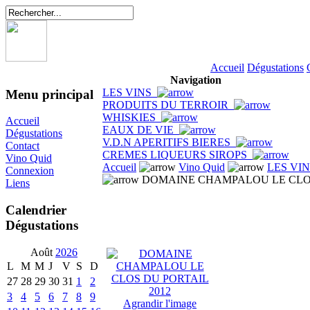
Accueil
Dégustations
Navigation
LES VINS
Menu principal
PRODUITS DU TERROIR
WHISKIES
Accueil
EAUX DE VIE
Dégustations
V.D.N APERITIFS BIERES
Contact
CREMES LIQUEURS SIROPS
Vino Quid
Accueil
Vino Quid
LES VI
Connexion
DOMAINE CHAMPALOU LE CLOS
Liens
Calendrier
Dégustations
Août
2026
L
M
M
J
V
S
D
27
28
29
30
31
1
2
3
4
5
6
7
8
9
Agrandir l'image