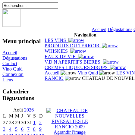
Accueil
Dégustations
Navigation
LES VINS
Menu principal
PRODUITS DU TERROIR
WHISKIES
Accueil
EAUX DE VIE
Dégustations
V.D.N APERITIFS BIERES
Contact
CREMES LIQUEURS SIROPS
Vino Quid
Accueil
Vino Quid
LES VI
Connexion
RANCIO
CHATEAU DE NOUVELL
Liens
Calendrier
Dégustations
Août
2026
L
M
M
J
V
S
D
27
28
29
30
31
1
2
3
4
5
6
7
8
9
Agrandir l'image