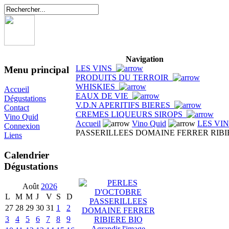
Navigation
LES VINS
Menu principal
PRODUITS DU TERROIR
WHISKIES
Accueil
EAUX DE VIE
Dégustations
V.D.N APERITIFS BIERES
Contact
CREMES LIQUEURS SIROPS
Vino Quid
Accueil
Vino Quid
LES VI
Connexion
PASSERILLEES DOMAINE FERRER RIBI
Liens
Calendrier
Dégustations
Août
2026
L
M
M
J
V
S
D
27
28
29
30
31
1
2
3
4
5
6
7
8
9
Agrandir l'image