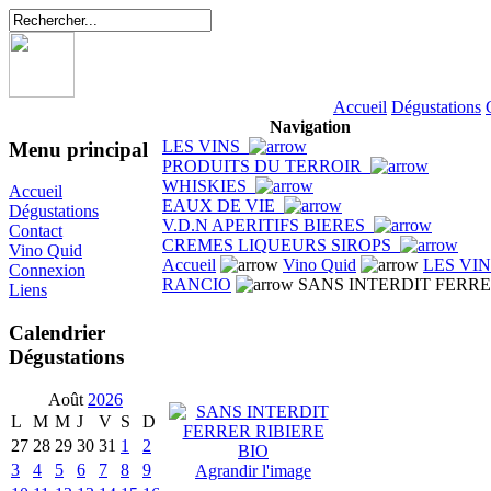
Accueil
Dégustations
Navigation
LES VINS
Menu principal
PRODUITS DU TERROIR
WHISKIES
Accueil
EAUX DE VIE
Dégustations
V.D.N APERITIFS BIERES
Contact
CREMES LIQUEURS SIROPS
Vino Quid
Accueil
Vino Quid
LES VI
Connexion
RANCIO
SANS INTERDIT FERRE
Liens
Calendrier
Dégustations
Août
2026
L
M
M
J
V
S
D
27
28
29
30
31
1
2
3
4
5
6
7
8
9
Agrandir l'image