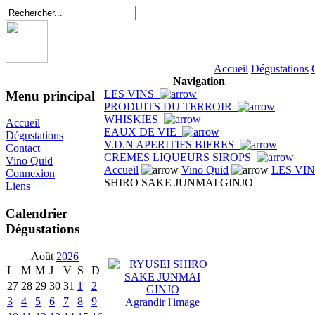
Accueil
Dégustations
Navigation
LES VINS
Menu principal
PRODUITS DU TERROIR
WHISKIES
Accueil
EAUX DE VIE
Dégustations
V.D.N APERITIFS BIERES
Contact
CREMES LIQUEURS SIROPS
Vino Quid
Accueil
Vino Quid
LES VI
Connexion
SHIRO SAKE JUNMAI GINJO
Liens
Calendrier
Dégustations
Août
2026
L
M
M
J
V
S
D
27
28
29
30
31
1
2
3
4
5
6
7
8
9
Agrandir l'image