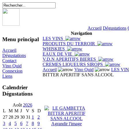
Accueil
Dégustations
Navigation
LES VINS
Menu principal
PRODUITS DU TERROIR
WHISKIES
Accueil
EAUX DE VIE
Dégustations
V.D.N APERITIFS BIERES
Contact
CREMES LIQUEURS SIROPS
Vino Quid
Accueil
Vino Quid
LES VI
Connexion
BITTER APERITIF SANS ALCOOL
Liens
Calendrier
Dégustations
Août
2026
L
M
M
J
V
S
D
27
28
29
30
31
1
2
3
4
5
6
7
8
9
Agrandir l'image