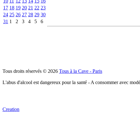
10
11
12
13
14
15
16
17
18
19
20
21
22
23
24
25
26
27
28
29
30
31
1
2
3
4
5
6
Tous droits réservés © 2026
Tous à la Cave - Paris
L'abus d'alcool est dangereux pour la santé - A consommer avec modé
Creation