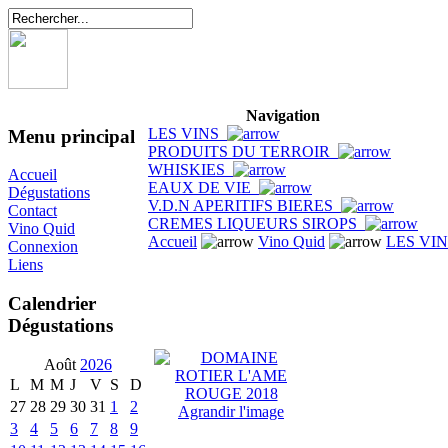
Navigation
LES VINS
Menu principal
PRODUITS DU TERROIR
WHISKIES
Accueil
EAUX DE VIE
Dégustations
V.D.N APERITIFS BIERES
Contact
CREMES LIQUEURS SIROPS
Vino Quid
Accueil
Vino Quid
LES VI
Connexion
Liens
Calendrier
Dégustations
Août
2026
L
M
M
J
V
S
D
27
28
29
30
31
1
2
Agrandir l'image
3
4
5
6
7
8
9