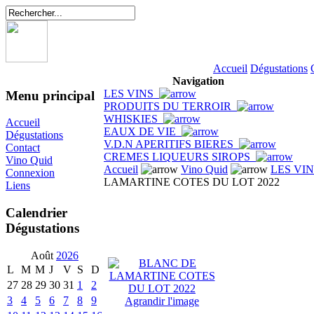
Accueil
Dégustations
Navigation
LES VINS
Menu principal
PRODUITS DU TERROIR
WHISKIES
Accueil
EAUX DE VIE
Dégustations
V.D.N APERITIFS BIERES
Contact
CREMES LIQUEURS SIROPS
Vino Quid
Accueil
Vino Quid
LES VI
Connexion
LAMARTINE COTES DU LOT 2022
Liens
Calendrier
Dégustations
Août
2026
L
M
M
J
V
S
D
27
28
29
30
31
1
2
3
4
5
6
7
8
9
Agrandir l'image