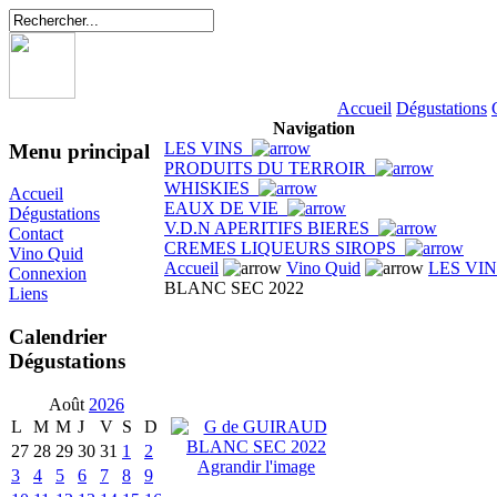
Accueil
Dégustations
Navigation
LES VINS
Menu principal
PRODUITS DU TERROIR
WHISKIES
Accueil
EAUX DE VIE
Dégustations
V.D.N APERITIFS BIERES
Contact
CREMES LIQUEURS SIROPS
Vino Quid
Accueil
Vino Quid
LES VI
Connexion
BLANC SEC 2022
Liens
Calendrier
Dégustations
Août
2026
L
M
M
J
V
S
D
27
28
29
30
31
1
2
Agrandir l'image
3
4
5
6
7
8
9