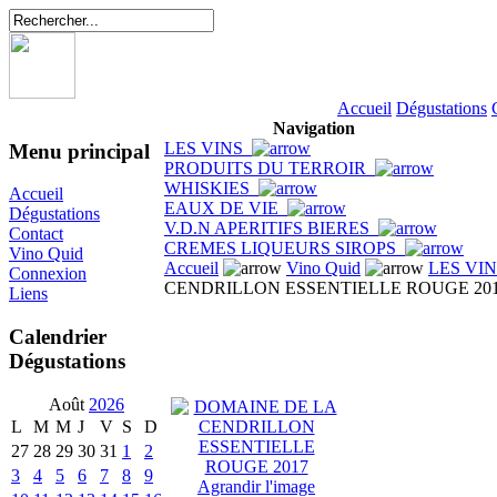
Accueil
Dégustations
Navigation
LES VINS
Menu principal
PRODUITS DU TERROIR
WHISKIES
Accueil
EAUX DE VIE
Dégustations
V.D.N APERITIFS BIERES
Contact
CREMES LIQUEURS SIROPS
Vino Quid
Accueil
Vino Quid
LES VI
Connexion
CENDRILLON ESSENTIELLE ROUGE 20
Liens
Calendrier
Dégustations
Août
2026
L
M
M
J
V
S
D
27
28
29
30
31
1
2
3
4
5
6
7
8
9
Agrandir l'image