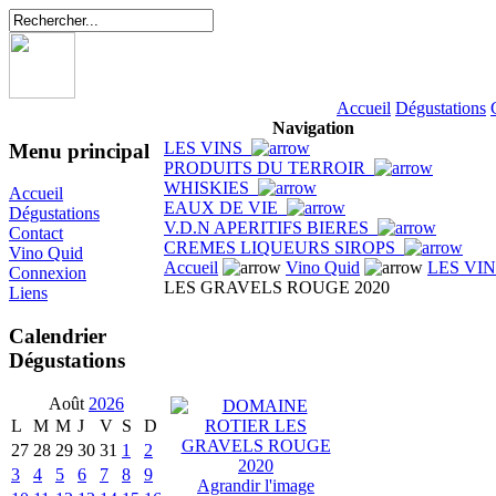
Accueil
Dégustations
Navigation
LES VINS
Menu principal
PRODUITS DU TERROIR
WHISKIES
Accueil
EAUX DE VIE
Dégustations
V.D.N APERITIFS BIERES
Contact
CREMES LIQUEURS SIROPS
Vino Quid
Accueil
Vino Quid
LES VI
Connexion
LES GRAVELS ROUGE 2020
Liens
Calendrier
Dégustations
Août
2026
L
M
M
J
V
S
D
27
28
29
30
31
1
2
3
4
5
6
7
8
9
Agrandir l'image