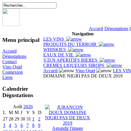
Accueil
Dégustations
Navigation
LES VINS
Menu principal
PRODUITS DU TERROIR
WHISKIES
Accueil
EAUX DE VIE
Dégustations
V.D.N APERITIFS BIERES
Contact
CREMES LIQUEURS SIROPS
Vino Quid
Accueil
Vino Quid
LES VI
Connexion
DOMAINE NIGRI PAS DE DEUX 2019
Liens
Calendrier
Dégustations
Août
2026
L
M
M
J
V
S
D
27
28
29
30
31
1
2
3
4
5
6
7
8
9
Agrandir l'image