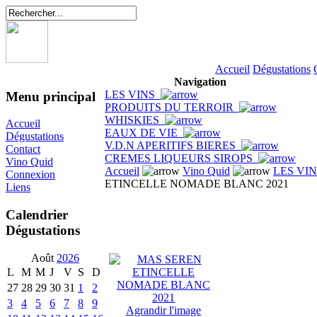
Accueil
Dégustations
Navigation
LES VINS
Menu principal
PRODUITS DU TERROIR
WHISKIES
Accueil
EAUX DE VIE
Dégustations
V.D.N APERITIFS BIERES
Contact
CREMES LIQUEURS SIROPS
Vino Quid
Accueil
Vino Quid
LES VI
Connexion
ETINCELLE NOMADE BLANC 2021
Liens
Calendrier
Dégustations
Août
2026
L
M
M
J
V
S
D
27
28
29
30
31
1
2
3
4
5
6
7
8
9
Agrandir l'image