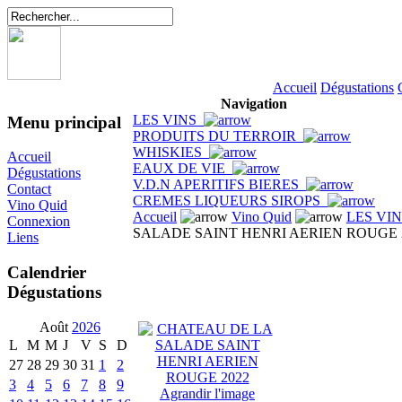
Accueil
Dégustations
Navigation
LES VINS
Menu principal
PRODUITS DU TERROIR
WHISKIES
Accueil
EAUX DE VIE
Dégustations
V.D.N APERITIFS BIERES
Contact
CREMES LIQUEURS SIROPS
Vino Quid
Accueil
Vino Quid
LES VI
Connexion
SALADE SAINT HENRI AERIEN ROUGE 
Liens
Calendrier
Dégustations
Août
2026
L
M
M
J
V
S
D
27
28
29
30
31
1
2
3
4
5
6
7
8
9
Agrandir l'image