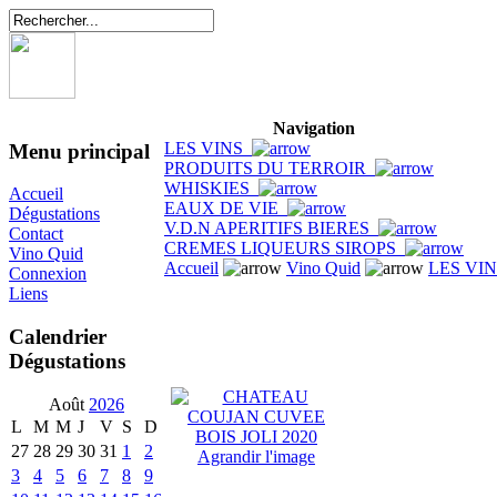
Navigation
LES VINS
Menu principal
PRODUITS DU TERROIR
WHISKIES
Accueil
EAUX DE VIE
Dégustations
V.D.N APERITIFS BIERES
Contact
CREMES LIQUEURS SIROPS
Vino Quid
Accueil
Vino Quid
LES VI
Connexion
Liens
Calendrier
Dégustations
Août
2026
L
M
M
J
V
S
D
27
28
29
30
31
1
2
Agrandir l'image
3
4
5
6
7
8
9