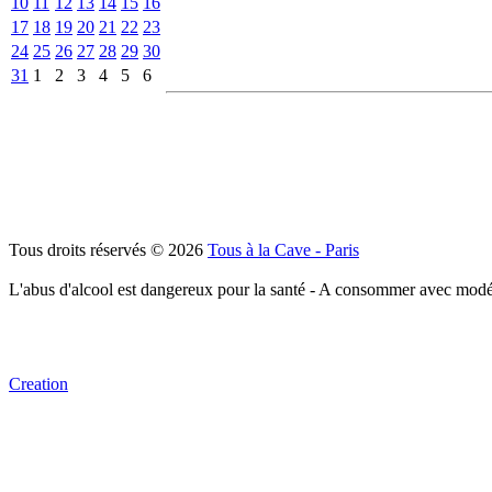
10
11
12
13
14
15
16
17
18
19
20
21
22
23
24
25
26
27
28
29
30
31
1
2
3
4
5
6
Tous droits réservés © 2026
Tous à la Cave - Paris
L'abus d'alcool est dangereux pour la santé - A consommer avec modé
Creation