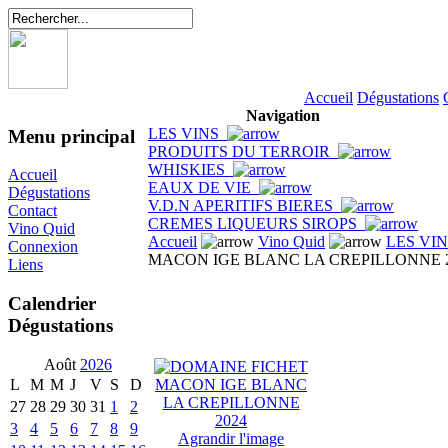
Accueil
Dégustations
Navigation
LES VINS
Menu principal
PRODUITS DU TERROIR
WHISKIES
Accueil
EAUX DE VIE
Dégustations
V.D.N APERITIFS BIERES
Contact
CREMES LIQUEURS SIROPS
Vino Quid
Accueil
Vino Quid
LES VI
Connexion
MACON IGE BLANC LA CREPILLONNE 
Liens
Calendrier
Dégustations
Août
2026
L
M
M
J
V
S
D
27
28
29
30
31
1
2
3
4
5
6
7
8
9
Agrandir l'image