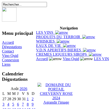
Navigation
LES VINS
Menu principal
PRODUITS DU TERROIR
WHISKIES
Accueil
EAUX DE VIE
Dégustations
V.D.N APERITIFS BIERES
Contact
CREMES LIQUEURS SIROPS
Vino Quid
Accueil
Vino Quid
LES VI
Connexion
Liens
Calendrier
Dégustations
Août
2026
L
M
M
J
V
S
D
27
28
29
30
31
1
2
Agrandir l'image
3
4
5
6
7
8
9