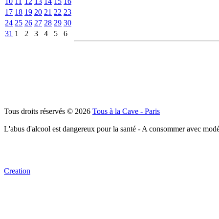
10
11
12
13
14
15
16
17
18
19
20
21
22
23
24
25
26
27
28
29
30
31
1
2
3
4
5
6
Tous droits réservés © 2026
Tous à la Cave - Paris
L'abus d'alcool est dangereux pour la santé - A consommer avec modé
Creation