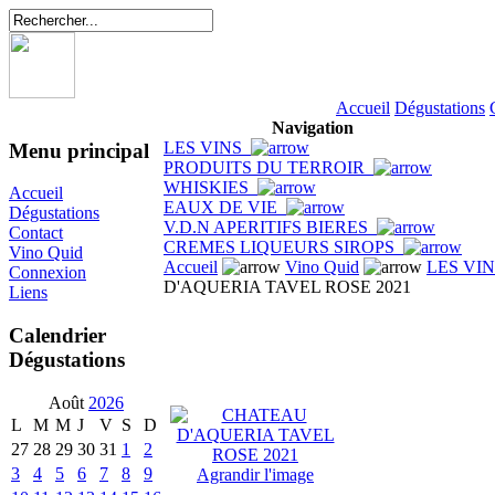
Accueil
Dégustations
Navigation
LES VINS
Menu principal
PRODUITS DU TERROIR
WHISKIES
Accueil
EAUX DE VIE
Dégustations
V.D.N APERITIFS BIERES
Contact
CREMES LIQUEURS SIROPS
Vino Quid
Accueil
Vino Quid
LES VI
Connexion
D'AQUERIA TAVEL ROSE 2021
Liens
Calendrier
Dégustations
Août
2026
L
M
M
J
V
S
D
27
28
29
30
31
1
2
3
4
5
6
7
8
9
Agrandir l'image