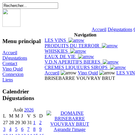
Accueil
Dégustations
Navigation
LES VINS
Menu principal
PRODUITS DU TERROIR
WHISKIES
Accueil
EAUX DE VIE
Dégustations
V.D.N APERITIFS BIERES
Contact
CREMES LIQUEURS SIROPS
Vino Quid
Accueil
Vino Quid
LES VI
Connexion
BRISEBARRE VOUVRAY BRUT
Liens
Calendrier
Dégustations
Août
2026
L
M
M
J
V
S
D
27
28
29
30
31
1
2
3
4
5
6
7
8
9
Agrandir l'image