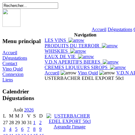
Accueil
Dégustations
Navigation
LES VINS
Menu principal
PRODUITS DU TERROIR
WHISKIES
Accueil
EAUX DE VIE
Dégustations
V.D.N APERITIFS BIERES
Contact
CREMES LIQUEURS SIROPS
Vino Quid
Accueil
Vino Quid
V.D.N A
Connexion
USTERBACHER EDEL EXPORT 50cl
Liens
Calendrier
Dégustations
Août
2026
L
M
M
J
V
S
D
27
28
29
30
31
1
2
Agrandir l'image
3
4
5
6
7
8
9