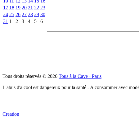
10
11
12
13
14
15
16
17
18
19
20
21
22
23
24
25
26
27
28
29
30
31
1
2
3
4
5
6
Tous droits réservés © 2026
Tous à la Cave - Paris
L'abus d'alcool est dangereux pour la santé - A consommer avec modé
Creation