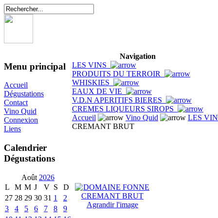
Navigation
LES VINS
Menu principal
PRODUITS DU TERROIR
WHISKIES
Accueil
EAUX DE VIE
Dégustations
V.D.N APERITIFS BIERES
Contact
CREMES LIQUEURS SIROPS
Vino Quid
Accueil
Vino Quid
LES VI
Connexion
CREMANT BRUT
Liens
Calendrier
Dégustations
Août
2026
L
M
M
J
V
S
D
27
28
29
30
31
1
2
Agrandir l'image
3
4
5
6
7
8
9