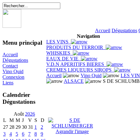
Accueil
Dégustations
Navigation
LES VINS
Menu principal
PRODUITS DU TERROIR
WHISKIES
Accueil
EAUX DE VIE
Dégustations
V.D.N APERITIFS BIERES
Contact
CREMES LIQUEURS SIROPS
Vino Quid
Accueil
Vino Quid
LES VI
Connexion
ALSACE
S DE SCHLUM
Liens
Calendrier
Dégustations
Août
2026
L
M
M
J
V
S
D
27
28
29
30
31
1
2
Agrandir l'image
3
4
5
6
7
8
9