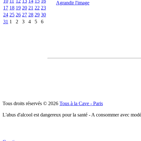
10
11
12
13
14
15
16
Agrandir l'image
17
18
19
20
21
22
23
24
25
26
27
28
29
30
31
1
2
3
4
5
6
Tous droits réservés © 2026
Tous à la Cave - Paris
L'abus d'alcool est dangereux pour la santé - A consommer avec modé