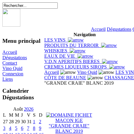
Accueil
Dégustations
Navigation
LES VINS
Menu principal
PRODUITS DU TERROIR
WHISKIES
Accueil
EAUX DE VIE
Dégustations
V.D.N APERITIFS BIERES
Contact
CREMES LIQUEURS SIROPS
Vino Quid
Accueil
Vino Quid
LES VI
Connexion
CÔTE DE BEAUNE
CHASSAGNE
Liens
"GRANDE CRAIE" BLANC 2019
Calendrier
Dégustations
Août
2026
L
M
M
J
V
S
D
27
28
29
30
31
1
2
3
4
5
6
7
8
9