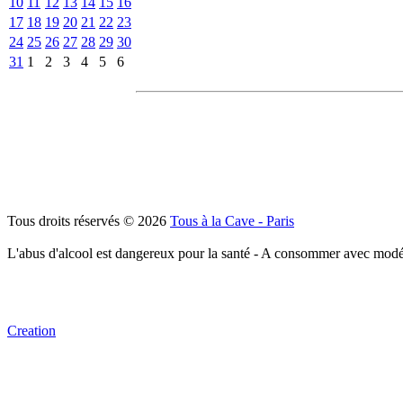
10
11
12
13
14
15
16
17
18
19
20
21
22
23
24
25
26
27
28
29
30
31
1
2
3
4
5
6
Tous droits réservés © 2026
Tous à la Cave - Paris
L'abus d'alcool est dangereux pour la santé - A consommer avec modé
Creation