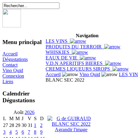
Navigation
LES VINS
Menu principal
PRODUITS DU TERROIR
WHISKIES
Accueil
EAUX DE VIE
Dégustations
V.D.N APERITIFS BIERES
Contact
CREMES LIQUEURS SIROPS
Vino Quid
Accueil
Vino Quid
LES VI
Connexion
BLANC SEC 2022
Liens
Calendrier
Dégustations
Août
2026
L
M
M
J
V
S
D
27
28
29
30
31
1
2
Agrandir l'image
3
4
5
6
7
8
9