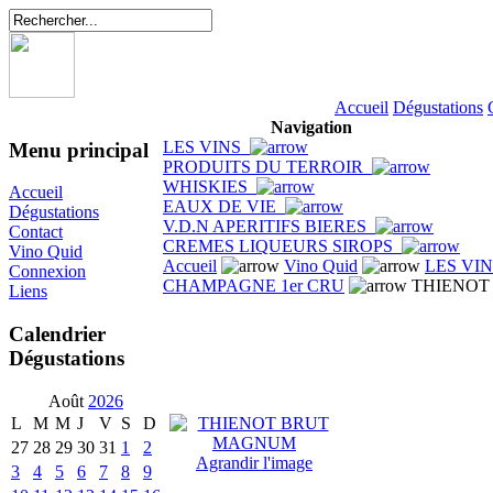
Accueil
Dégustations
Navigation
LES VINS
Menu principal
PRODUITS DU TERROIR
WHISKIES
Accueil
EAUX DE VIE
Dégustations
V.D.N APERITIFS BIERES
Contact
CREMES LIQUEURS SIROPS
Vino Quid
Accueil
Vino Quid
LES VI
Connexion
CHAMPAGNE 1er CRU
THIENOT
Liens
Calendrier
Dégustations
Août
2026
L
M
M
J
V
S
D
27
28
29
30
31
1
2
Agrandir l'image
3
4
5
6
7
8
9