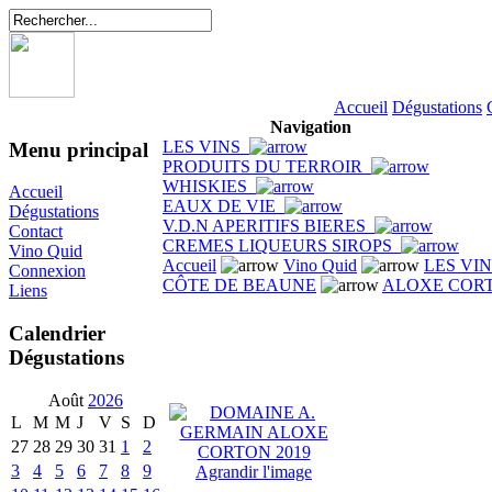
Accueil
Dégustations
Navigation
LES VINS
Menu principal
PRODUITS DU TERROIR
WHISKIES
Accueil
EAUX DE VIE
Dégustations
V.D.N APERITIFS BIERES
Contact
CREMES LIQUEURS SIROPS
Vino Quid
Accueil
Vino Quid
LES VI
Connexion
CÔTE DE BEAUNE
ALOXE COR
Liens
Calendrier
Dégustations
Août
2026
L
M
M
J
V
S
D
27
28
29
30
31
1
2
3
4
5
6
7
8
9
Agrandir l'image