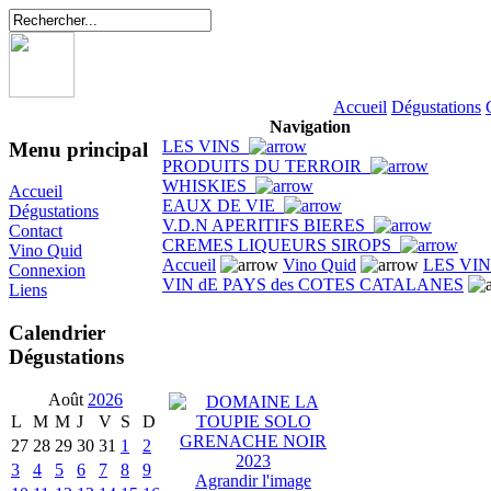
Accueil
Dégustations
Navigation
LES VINS
Menu principal
PRODUITS DU TERROIR
WHISKIES
Accueil
EAUX DE VIE
Dégustations
V.D.N APERITIFS BIERES
Contact
CREMES LIQUEURS SIROPS
Vino Quid
Accueil
Vino Quid
LES VI
Connexion
VIN dE PAYS des COTES CATALANES
Liens
Calendrier
Dégustations
Août
2026
L
M
M
J
V
S
D
27
28
29
30
31
1
2
3
4
5
6
7
8
9
Agrandir l'image