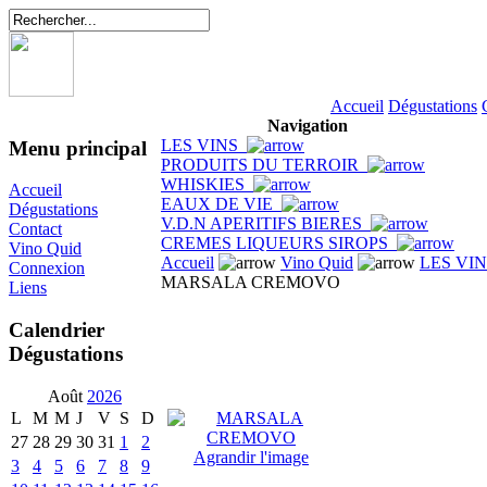
Accueil
Dégustations
Navigation
LES VINS
Menu principal
PRODUITS DU TERROIR
WHISKIES
Accueil
EAUX DE VIE
Dégustations
V.D.N APERITIFS BIERES
Contact
CREMES LIQUEURS SIROPS
Vino Quid
Accueil
Vino Quid
LES VI
Connexion
MARSALA CREMOVO
Liens
Calendrier
Dégustations
Août
2026
L
M
M
J
V
S
D
27
28
29
30
31
1
2
Agrandir l'image
3
4
5
6
7
8
9