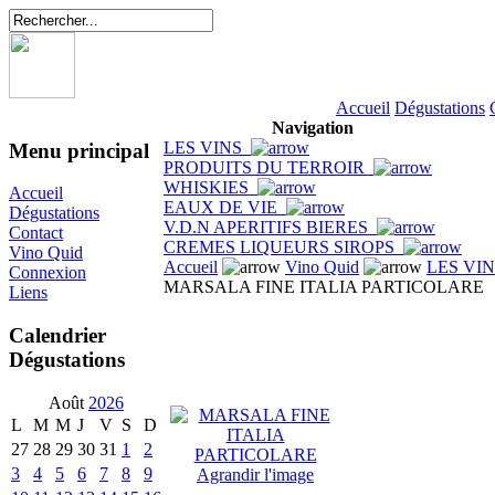
Accueil
Dégustations
Navigation
LES VINS
Menu principal
PRODUITS DU TERROIR
WHISKIES
Accueil
EAUX DE VIE
Dégustations
V.D.N APERITIFS BIERES
Contact
CREMES LIQUEURS SIROPS
Vino Quid
Accueil
Vino Quid
LES VI
Connexion
MARSALA FINE ITALIA PARTICOLARE
Liens
Calendrier
Dégustations
Août
2026
L
M
M
J
V
S
D
27
28
29
30
31
1
2
3
4
5
6
7
8
9
Agrandir l'image