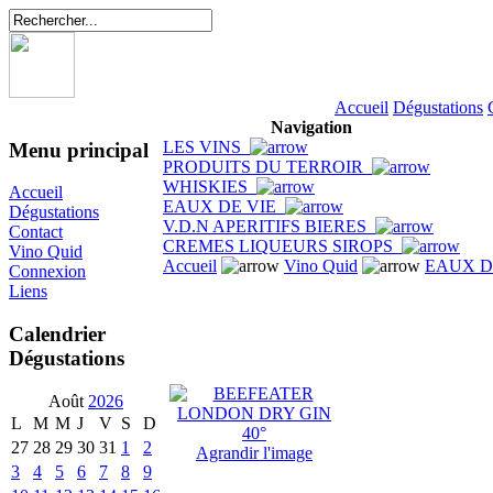
Accueil
Dégustations
Navigation
LES VINS
Menu principal
PRODUITS DU TERROIR
WHISKIES
Accueil
EAUX DE VIE
Dégustations
V.D.N APERITIFS BIERES
Contact
CREMES LIQUEURS SIROPS
Vino Quid
Accueil
Vino Quid
EAUX D
Connexion
Liens
Calendrier
Dégustations
Août
2026
L
M
M
J
V
S
D
27
28
29
30
31
1
2
Agrandir l'image
3
4
5
6
7
8
9